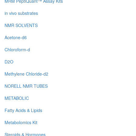
MRM PeptiQuant™ Assay Kits
in vivo substrates
NMR SOLVENTS
Acetone-d6
Chloroform-d
D2O
Methylene Chloride-d2
NORELL NMR TUBES
METABOLIC
Fatty Acids & Lipids
Metabolomics Kit
Steroids & Hormones